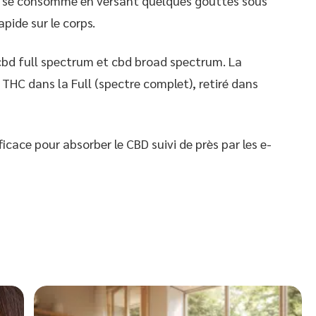
is se consomme en versant quelques gouttes sous
pide sur le corps.
le cbd full spectrum et cbd broad spectrum. La
 THC dans la Full (spectre complet), retiré dans
ficace pour absorber le CBD suivi de près par les e-