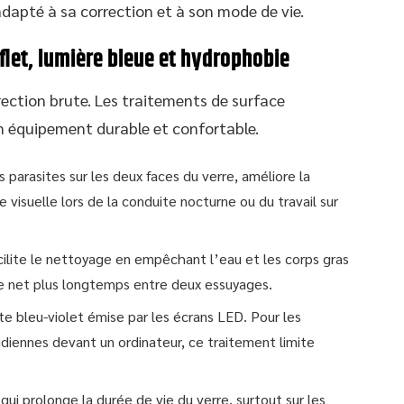
adapté à sa correction et à son mode de vie.
eflet, lumière bleue et hydrophobie
rection brute. Les traitements de surface
n équipement durable et confortable.
ts parasites sur les deux faces du verre, améliore la
 visuelle lors de la conduite nocturne ou du travail sur
lite le nettoyage en empêchant l’eau et les corps gras
ste net plus longtemps entre deux essuyages.
te bleu-violet émise par les écrans LED. Pour les
idiennes devant un ordinateur, ce traitement limite
ui prolonge la durée de vie du verre, surtout sur les